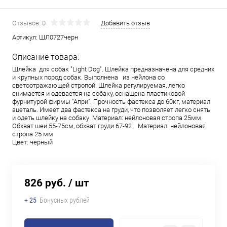
Отзывов: 0
Добавить отзыв
Артикул:
ШЛ0727черн
Описание товара:
Шлейка для собак "Light Dog". Шлейка предназначена для средних
и крупных пород собак. Выполнена из нейлона со
светоотражающей стропой. Шлейка регулируемая, легко
снимается и одевается на собаку, оснащена пластиковой
фурнитурой фирмы "Апри". Прочность фастекса до 60кг, материал
ацеталь. Имеет два фастекса на груди, что позволяет легко снять
и одеть шлейку на собаку Материал: нейлоновая стропа 25мм.
Обхват шеи 55-75см, обхват груди 67-92 Материал: нейлоновая
стропа 25 мм
Цвет: черный
826 руб.
/ шт
+ 25
Бонусных рублей