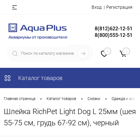
Вход
Регистрация
8(812)622-12-51
8(800)555-12-51
0
0
Каталог товаров
•
•
•
Главная страница
Каталог товаров
Собаки
Одежда и амун
Шлейка RichPet Light Dog L 25мм (шея
55-75 см, грудь 67-92 см), черный