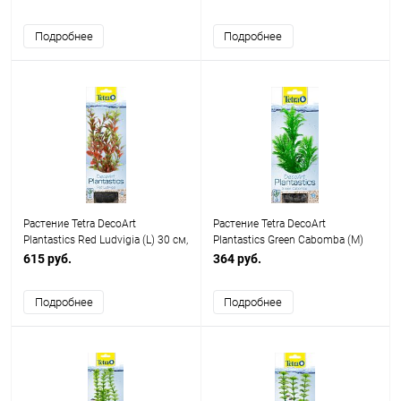
Подробнее
Подробнее
Растение Tetra DecoArt
Растение Tetra DecoArt
Plantastics Red Ludvigia (L) 30 см,
Plantastics Green Cabomba (M)
с утяжелителем
23 см, с утяжелителем
615 руб.
364 руб.
Подробнее
Подробнее