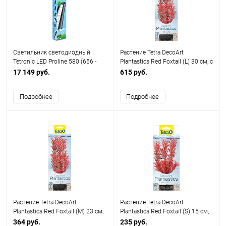
Cветильник светодиодный
Растение Tetra DecoArt
Tetronic LED Proline 580 (656 -
Plantastics Red Foxtail (L) 30 см, с
894 мм с адаптерами)
утяжелителем
17 149 руб.
615 руб.
Подробнее
Подробнее
Растение Tetra DecoArt
Растение Tetra DecoArt
Plantastics Red Foxtail (M) 23 см,
Plantastics Red Foxtail (S) 15 см,
с утяжелителем
с утяжелителем
364 руб.
235 руб.