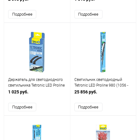
Подробнее
Подробнее
Держатель для светодиодного
Cветильник светодиодный
светильника Tetronic LED Proline
Tetronic LED Proline 980 (1056 -
380-980, для крепления
1294 мм с адаптерами)
1 025 руб.
25 856 руб.
подсветки Tetronic вдоль или на
краях аквариумов без крышки
Подробнее
Подробнее