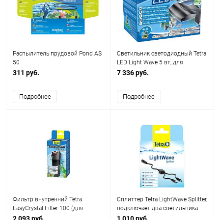
Распылитель прудовой Pond AS
Светильник светодиодный Tetra
50
LED Light Wave 5 вт, для
аквариумов 20-40 л
311 руб.
7 336 руб.
(макс.толщина стекла 6мм)
Подробнее
Подробнее
Фильтр внутренний Tetra
Сплиттер Tetra LightWave Splitter,
EasyCrystal Filter 100 (для
подключает два светильника
аквариума 5-15л)
Tetra LightWave
2 093 руб.
1 010 руб.