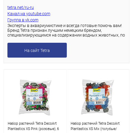
tetra.net/ru-ru
Канал на youtube.com
Группа в vk.com
Эксперты в аквариумистике и всегда готовые помочь вам!
Бренд Tetra признан лучшим немецким брендом,
специализирующимся на содержании водных животных, по
результатам анализа более 438 миллионов онлайн-
источников, которые оценивали продукты и услуги,
доступность, удовлетворенность клиентов, инновации и
На сайт Tetra
качество.
Набор растений Tetra DecoArt
Набор растений Tetra DecoArt
Plantastics XS Pink (розовые), 6
Plantastics XS Mix (голубые/