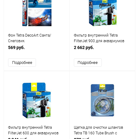
Фон Tetra DecoArt Санта/
Фильтр внутренний Tetra
Снеговик
FilterJet 900 для аквариумов
170 – 230л
569 руб.
2 662 руб.
Подробнее
Подробнее
Фильтр внутренний Tetra
Щетка для очистки шлангов
FilterJet 600 для аквариумов
Tetra TB 160 Tube Brush с
120 – 170л
диаметром 11-25 мм