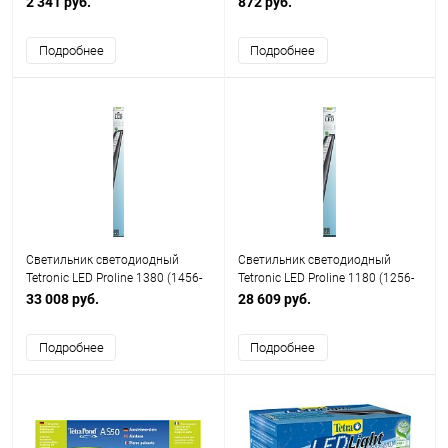
2 341 руб.
872 руб.
Подробнее
Подробнее
Cветильник светодиодный
Cветильник светодиодный
Tetronic LED Proline 1380 (1456-
Tetronic LED Proline 1180 (1256-
1694 мм с адаптерами)
1494 мм с адаптерами)
33 008 руб.
28 609 руб.
Подробнее
Подробнее