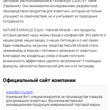
центрами, расположенными в г.Блэксбург (США) и г. Меле
(Германия). Они занимаются исследованием, разработкой,
производством продуктов для животных, которые не только
улучшают их самочувствие, но и учитывают их природные
потребности.
NATURE’S MIRACLE (США) - Nature’s Miracle – это продукты,
которые делают нашу жизнь проще и комфортней. Это забота о
нашем доме, наших вещах, о наших питомцах и о нас самих.
Едва появившись на рынке, средства Nature’s Miracle стали
незаменимы в борьбе с пятнами и запахами от животных.
Благодаря им, владельцы собак и кошек получили
возможность эффективно удалять загрязнения* с помощью
формулы, абсолютно безопасной для них и их питомцев.
Официальный сайт компании
www.8in1.ru.com
Компания 8in1 специализируется на производстве товаров
для домашних животных. Высококачественная
инновационная продукция американской торговой марки,
разработанная с учётом всех потребностей домашних