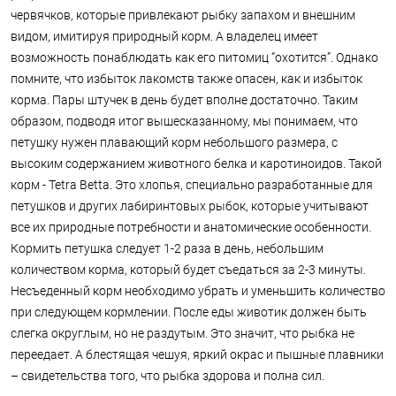
червячков, которые привлекают рыбку запахом и внешним
видом, имитируя природный корм. А владелец имеет
возможность понаблюдать как его питомиц “охотится”. Однако
помните, что избыток лакомств также опасен, как и избыток
корма. Пары штучек в день будет вполне достаточно. Таким
образом, подводя итог вышесказанному, мы понимаем, что
петушку нужен плавающий корм небольшого размера, с
высоким содержанием животного белка и каротиноидов. Такой
корм - Tetra Betta. Это хлопья, специально разработанные для
петушков и других лабиринтовых рыбок, которые учитывают
все их природные потребности и анатомические особенности.
Кормить петушка следует 1-2 раза в день, небольшим
количеством корма, который будет съедаться за 2-3 минуты.
Несъеденный корм необходимо убрать и уменьшить количество
при следующем кормлении. После еды животик должен быть
слегка округлым, но не раздутым. Это значит, что рыбка не
переедает. А блестящая чешуя, яркий окрас и пышные плавники
– свидетельства того, что рыбка здорова и полна сил.