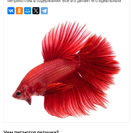
неприхотлив в содержании. Все это делает его идеальным
питомцем для начинающего аквариумиста. И при покупке
встает вопрос: как разобраться в многообразии кормов и
подобрать тот, который идеально подойдет именно
петушку? Попробуем ответить на все вопросы, связанные с
кормлением этих замечательных рыбок и подобрать для
них оптимальный вариант корма.
Чем питаются петушки?