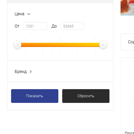
Цена
От
До
Со
Бренд
Показать
Сбросить
Про