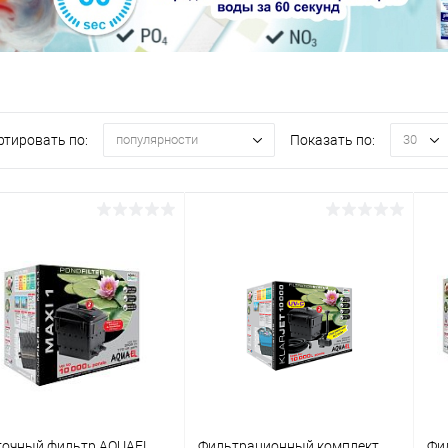
ртировать по:
Показать по:
популярности
30
точный фильтр AQUAEL
Фильтрационный комплект
Фи