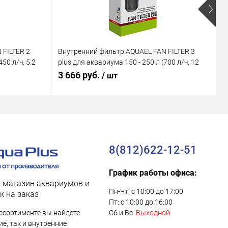
 FILTER 2
Внутренний фильтр AQUAEL FAN FILTER 3
В
50 л/ч, 5.2
plus для аквариума 150 - 250 л (700 л/ч, 12
M
Вт)
В
3 666 руб.
1
/ шт
8(812)622-12-51
График работы офиса:
-магазин аквариумов и
Пн-Чт: с 10:00 до 17:00
к на заказ
Пт: с 10:00 до 16:00
ссортименте вы найдете
Сб и Вс:
Выходной
е, так и внутренние