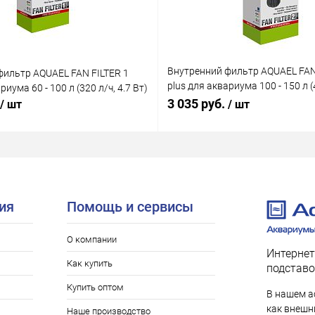
Внутренний фильтр AQUAEL FAN
фильтр AQUAEL FAN FILTER 1
plus для аквариума 100 - 150 л (4
риума 60 - 100 л (320 л/ч, 4.7 Вт)
Вт)
3 035 руб.
/ шт
/ шт
ия
Помощь и сервисы
О компании
Интернет
Как купить
подставо
Купить оптом
В нашем а
как внешни
Наше производство