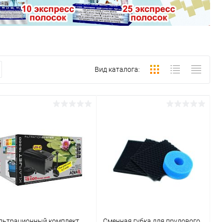
Вид каталога:
льтрационный комплект
Сменная губка для прудового