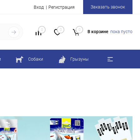
Заказать звонок
Вход
Регистрация
0
0
0
В корзине
пока пусто
и
Собаки
Грызуны